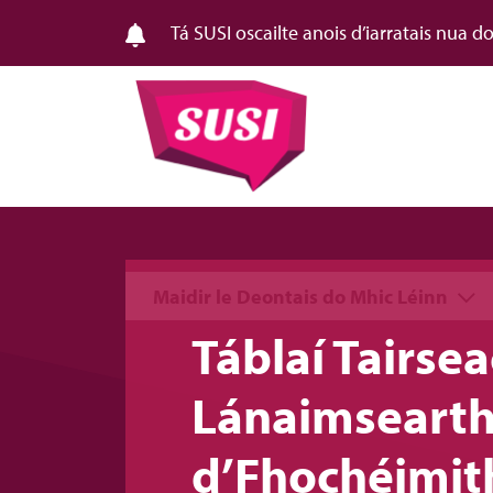
Tá SUSI oscailte anois d’iarratais nua 
Maidir le Deontais do Mhic Léinn
Táblaí Tairse
Lánaimsearth
d’Fhochéimit