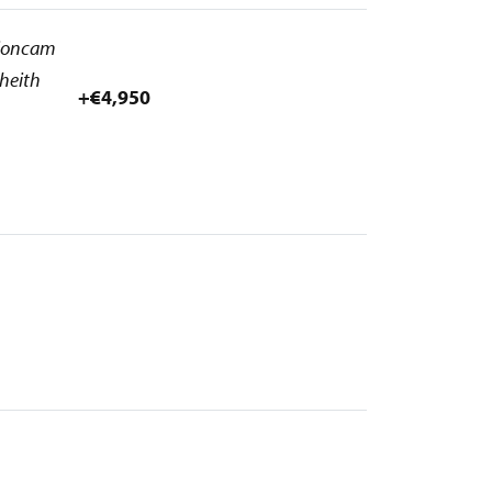
 ioncam
bheith
+€4,950