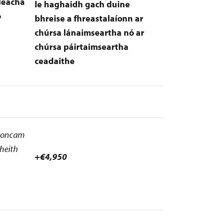
pleácha
le haghaidh gach duine
ó
bhreise a fhreastalaíonn ar
chúrsa lánaimseartha nó ar
chúrsa páirtaimseartha
ceadaithe
 ioncam
bheith
+€4,950