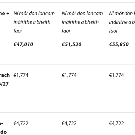
he +
Ní mór don ioncam
Ní mór don ioncam
Ní mór don
ináirithe a bheith
ináirithe a bheith
ináirithe a 
faoi
faoi
faoi
€47,010
€51,520
€55,850
rach
€1,774
€1,774
€1,774
6/27
h-
€4,722
€4,722
€4,722
 do