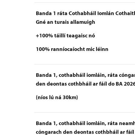
Banda 1 ráta Cothabháil Iomlán Cothait
Gné an turais allamuigh
+100% táillí teagaisc nó
100% ranníocaíocht mic léinn
Banda 1, cothabháil iomláin, ráta cónga
den deontas cothbháil ar fáíl do BA 202
(níos lú ná 30km)
Banda 1, cothabháil iomláin, ráta neam
cóngarach den deontas cothbháil ar fáíl