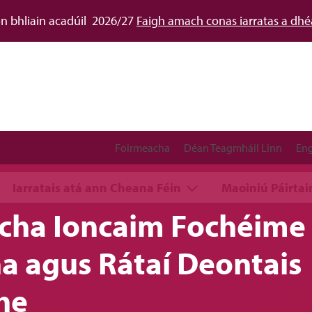
don bhliain acadúil 2026/27
Faigh amach conas iarratas a dh
Foirmeacha
Déan Teagmháil Linn
Eng
Iarratais atá ann Cheana Féin
Maoiniú Páirta
acha Ioncaim Fochéime
a agus Rátaí Deontais
he