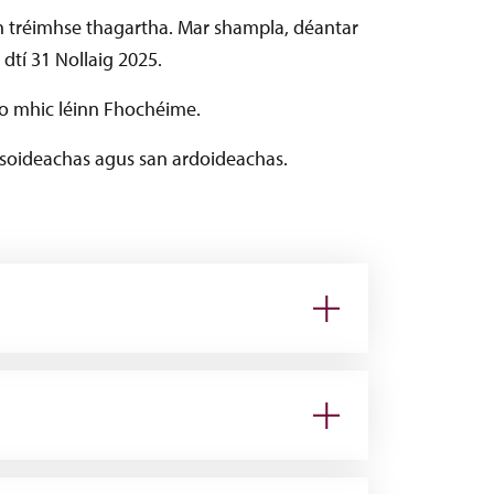
 an tréimhse thagartha. Mar shampla, déantar
dtí 31 Nollaig 2025.
do mhic léinn Fhochéime.
soideachas agus san ardoideachas.