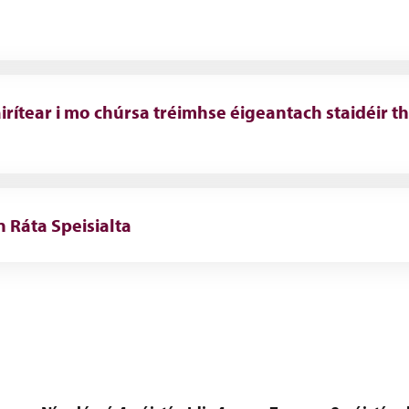
áirítear i mo chúrsa tréimhse éigeantach staidéir th
 Ráta Speisialta