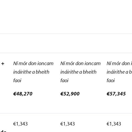
 +
Ní mór don ioncam
Ní mór don ioncam
Ní mór don
ináirithe a bheith
ináirithe a bheith
ináirithe a 
faoi
faoi
faoi
€48,270
€52,900
€57,345
€1,343
€1,343
€1,343