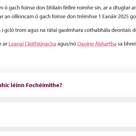
 ó gach foinse don bhliain féilire roimhe sin, ar a dtugtar
r an ollioncam ó gach foinse don tréimhse 1 Eanáir 2025 go 
im i gcló trom agus na rátaí gaolmhara cothabhála deontais 
e ar
Leanaí Cleithiúnacha
agus/nó
Daoine Ábhartha
sa bhrei
mhic léinn Fochéimithe?