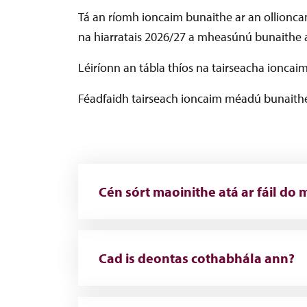
Tá an ríomh ioncaim bunaithe ar an ollioncam
na hiarratais 2026/27 a mheasúnú bunaithe a
Léiríonn an tábla thíos na tairseacha ionca
Féadfaidh tairseach ioncaim méadú bunaith
Cén sórt maoinithe atá ar fáil do 
Cad is deontas cothabhála ann?