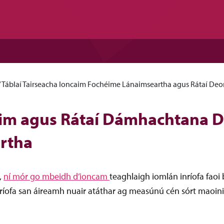
/
Táblaí Tairseacha Ioncaim Fochéime Lánaimseartha agus Rátaí Deo
aim agus Rátaí Dámhachtana D
artha
,
ní mór go mbeidh d’ioncam
teaghlaigh iomlán inríofa faoi 
nríofa san áireamh nuair atáthar ag measúnú cén sórt maoinit