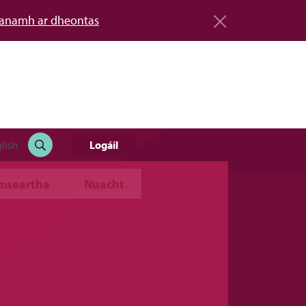
éanamh ar dheontas
Logáil
lish
imseartha
Nuacht