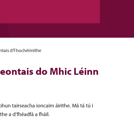
ntais d’Fhochéimithe
eontais do Mhic Léinn
bhun tairseacha ioncaim áirithe. Má tá tú i
he a d’fhéadfá a fháil.