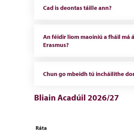
Cad is deontas táille ann?
An féidir liom maoiniú a fháil má 
Erasmus?
Chun go mbeidh tú incháilithe don
Bliain Acadúil 2026/27
Ráta