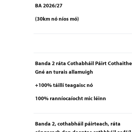
BA 2026/27
(30km nó níos mó)
Banda 2 ráta Cothabháil Páirt Cothaithe
Gné an turais allamuigh
+100% táillí teagaisc nó
100% ranníocaíocht mic léinn
Banda 2, cothabháil páirteach, ráta