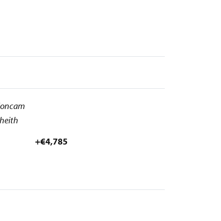
 ioncam
bheith
+€4,785