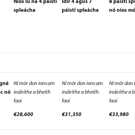
Níos lú ná 4 páistí
Idir 4 agus 7
8 páistí s
spleácha
páistí spleácha
nó níos m
 gné
Ní mór don ioncam
Ní mór don ioncam
Ní mór don
sc nó
ináirithe a bheith
ináirithe a bheith
ináirithe a 
faoi
faoi
faoi
€28,600
€31,350
€33,980