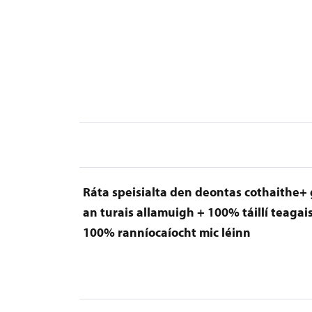
Ráta speisialta den deontas cothaithe+
an turais allamuigh
+ 100% táillí teagai
100% ranníocaíocht mic léinn