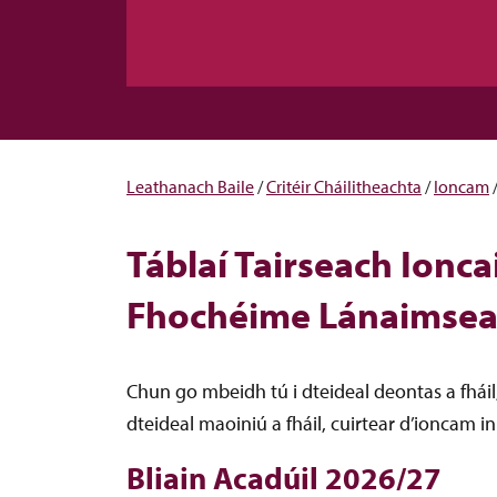
Leathanach Baile
/
Critéir Cháilitheachta
/
Ioncam
Táblaí Tairseach Ionc
Fhochéime Lánaimse
Chun go mbeidh tú i dteideal deontas a fháil
dteideal maoiniú a fháil, cuirtear d’ioncam i
Bliain Acadúil 2026/27