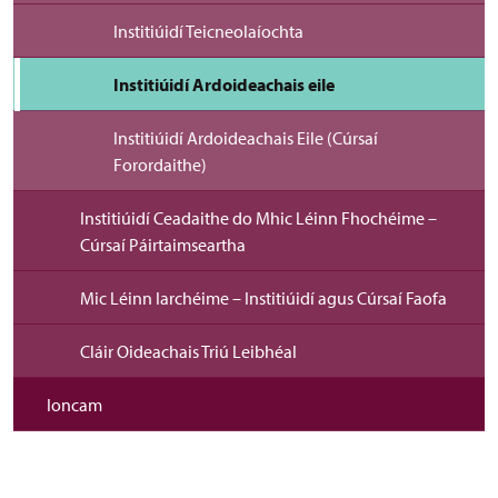
Institiúidí Teicneolaíochta
Institiúidí Ardoideachais eile
Institiúidí Ardoideachais Eile (Cúrsaí
Forordaithe)
Institiúidí Ceadaithe do Mhic Léinn Fhochéime –
Cúrsaí Páirtaimseartha
Mic Léinn Iarchéime – Institiúidí agus Cúrsaí Faofa
Cláir Oideachais Triú Leibhéal
Ioncam