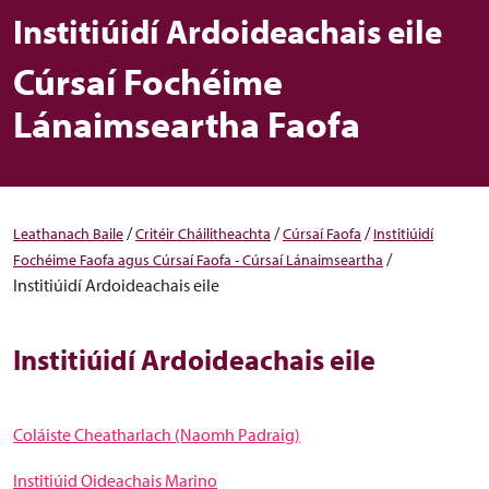
Institiúidí Ardoideachais eile
Cúrsaí Fochéime
Lánaimseartha Faofa
/
/
/
Leathanach Baile
Critéir Cháilitheachta
Cúrsaí Faofa
Institiúidí
/
Fochéime Faofa agus Cúrsaí Faofa - Cúrsaí Lánaimseartha
Institiúidí Ardoideachais eile
Institiúidí Ardoideachais eile
Coláiste Cheatharlach (Naomh Padraig)
Institiúid Oideachais Marino