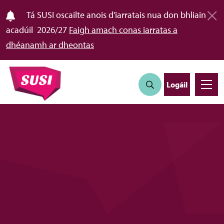
Tá SUSI oscailte anois d’iarratais nua don bhliain
acadúil 2026/27
Faigh amach conas iarratas a
dhéanamh ar dheontas
Logáil