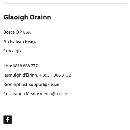
Glaoigh Orainn
Bosca O.P. 869,
An tOileán Beag,
Corcaigh
Fón:
0818 888 777
Iasmuigh d'Éirinn: + 353 1 966 3132
Ríomhphost:
support@susi.ie
Ceisteanna Meáin:
media@susi.ie