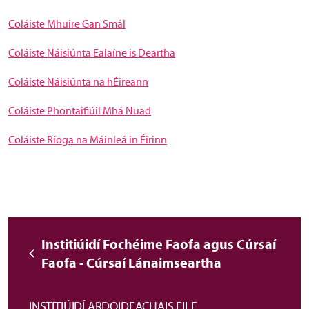
Coláiste Mhuire Gan Smál
Coláiste Náisiúnta Ealaíne is Deartha
Coláiste Náisiúnta na hÉireann
Coláiste Phontaifiúil Mhá Nuad
Coláiste Ríoga na Máinleá in Éirinn
Institiúidí Fochéime Faofa agus Cúrsaí
Faofa - Cúrsaí Lánaimseartha
INSTITIÚIDÍ ARDOIDEACHAIS EILE