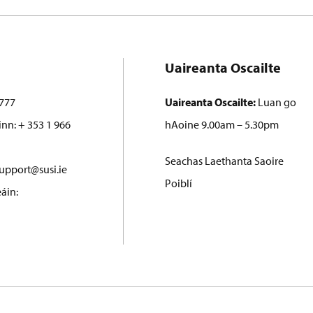
Uaireanta Oscailte
777
Uaireanta Oscailte:
Luan go
inn: + 353 1 966
hAoine 9.00am – 5.30pm
Seachas Laethanta Saoire
upport@susi.ie
Poiblí
áin: