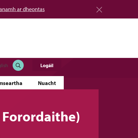
éanamh ar dheontas
Logáil
lish
imseartha
Nuacht
í Forordaithe)