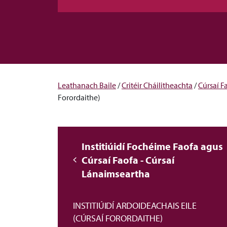
Leathanach Baile
/
Critéir Cháilitheachta
/
Cúrsaí F
Forordaithe)
Institiúidí Fochéime Faofa agus
Cúrsaí Faofa - Cúrsaí
Lánaimseartha
INSTITIÚIDÍ ARDOIDEACHAIS EILE
(CÚRSAÍ FORORDAITHE)