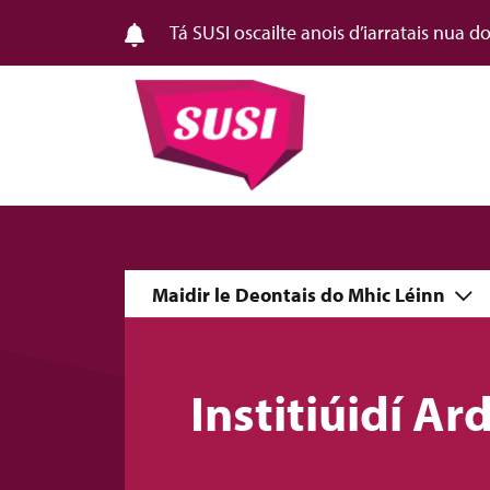
Tá SUSI oscailte anois d’iarratais nua 
Maidir le Deontais do Mhic Léinn
Institiúidí Ar