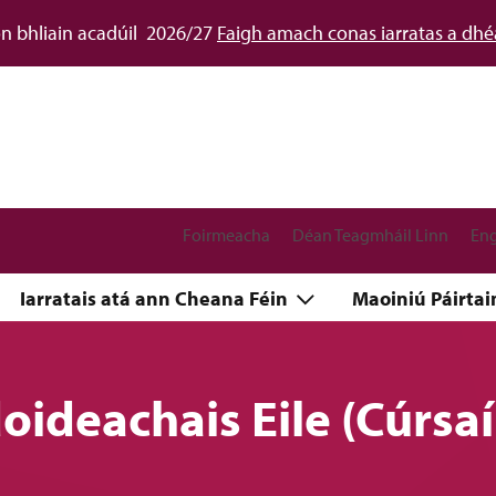
don bhliain acadúil 2026/27
Faigh amach conas iarratas a dh
Foirmeacha
Déan Teagmháil Linn
Eng
Iarratais atá ann Cheana Féin
Maoiniú Páirta
doideachais Eile (Cúrsa