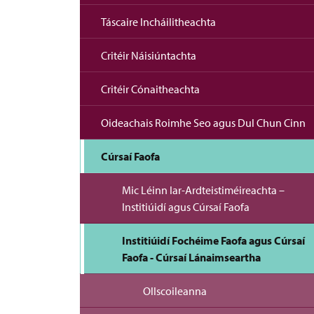
Táscaire Incháilitheachta
Critéir Náisiúntachta
Critéir Cónaitheachta
Oideachais Roimhe Seo agus Dul Chun Cinn
Cúrsaí Faofa
Mic Léinn Iar-Ardteistiméireachta –
Institiúidí agus Cúrsaí Faofa
Institiúidí Fochéime Faofa agus Cúrsaí
Faofa - Cúrsaí Lánaimseartha
Ollscoileanna