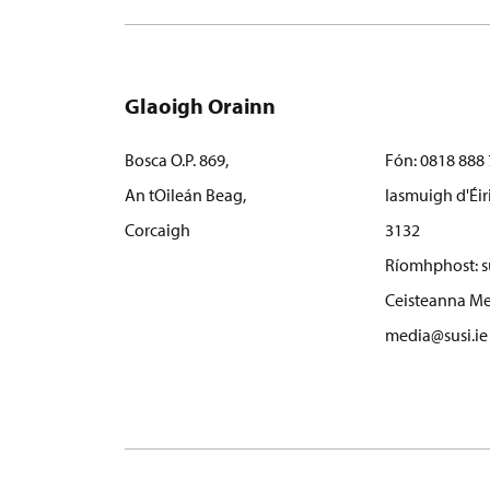
Glaoigh Orainn
Bosca O.P. 869,
Fón:
0818 888 
An tOileán Beag,
Iasmuigh d'Éir
Corcaigh
3132
Ríomhphost:
s
Ceisteanna Me
media@susi.ie