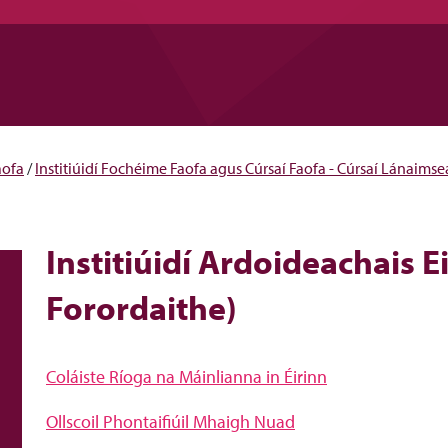
aofa
/
Institiúidí Fochéime Faofa agus Cúrsaí Faofa - Cúrsaí Lánaimse
Institiúidí Ardoideachais Ei
Forordaithe)
Coláiste Ríoga na Máinlianna in Éirinn
Ollscoil Phontaifiúil Mhaigh Nuad