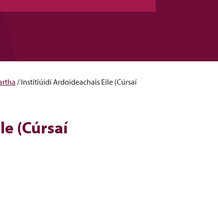
artha
/
Institiúidí Ardoideachais Eile (Cúrsaí
le (Cúrsaí