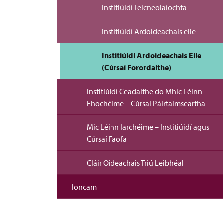
Institiúidí Teicneolaíochta
Institiúidí Ardoideachais eile
Institiúidí Ardoideachais Eile
(Cúrsaí Forordaithe)
Institiúidí Ceadaithe do Mhic Léinn
Fhochéime – Cúrsaí Páirtaimseartha
Mic Léinn Iarchéime – Institiúidí agus
Cúrsaí Faofa
Cláir Oideachais Triú Leibhéal
Ioncam