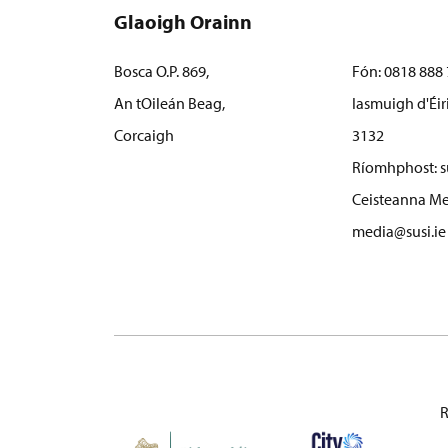
Glaoigh Orainn
Bosca O.P. 869,
Fón:
0818 888 
An tOileán Beag,
Iasmuigh d'Éir
Corcaigh
3132
Ríomhphost:
s
Ceisteanna Me
media@susi.ie
R