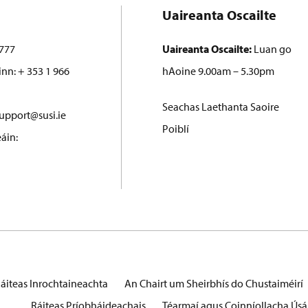
Uaireanta Oscailte
777
Uaireanta Oscailte:
Luan go
inn: + 353 1 966
hAoine 9.00am – 5.30pm
Seachas Laethanta Saoire
upport@susi.ie
Poiblí
áin:
áiteas Inrochtaineachta
An Chairt um Sheirbhís do Chustaiméirí
Ráiteas Príobháideachais
Téarmaí agus Coinníollacha Úsá