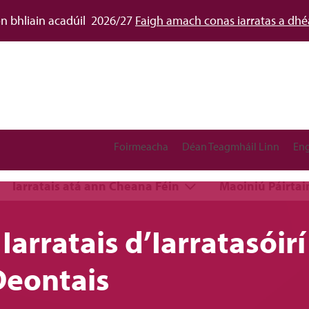
don bhliain acadúil 2026/27
Faigh amach conas iarratas a dh
Foirmeacha
Déan Teagmháil Linn
Eng
Iarratais atá ann Cheana Féin
Maoiniú Páirta
Iarratais d’Iarratasóirí
eontais