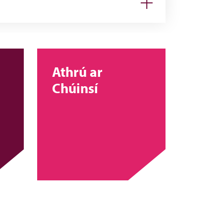
Athrú ar
Chúinsí