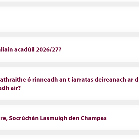
liain acadúil 2026/27?
athraithe ó rinneadh an t-iarratas deireanach ar 
adh air?
ibre, Socrúchán Lasmuigh den Champas