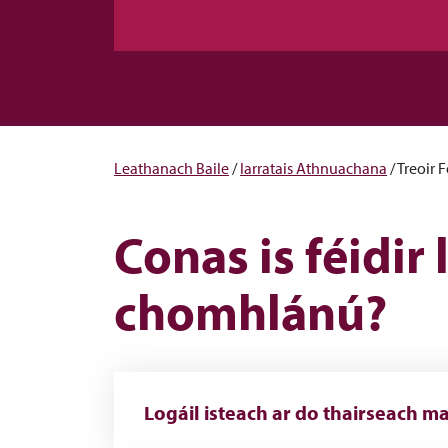
Leathanach Baile
/
Iarratais Athnuachana
/
Treoir 
Conas is féidir
chomhlánú?
Logáil isteach ar do thairseach ma