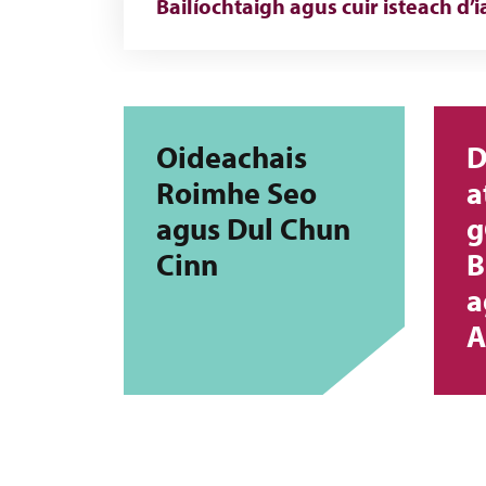
Bailíochtaigh agus cuir isteach d’i
Oideachais
D
Roimhe Seo
a
agus Dul Chun
g
Cinn
B
a
A