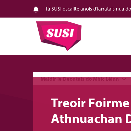
Tá SUSI oscailte anois d’iarratais nua 
Maidir le Deontais do Mhic Léinn
Treoir Foirme 
Athnuachan D