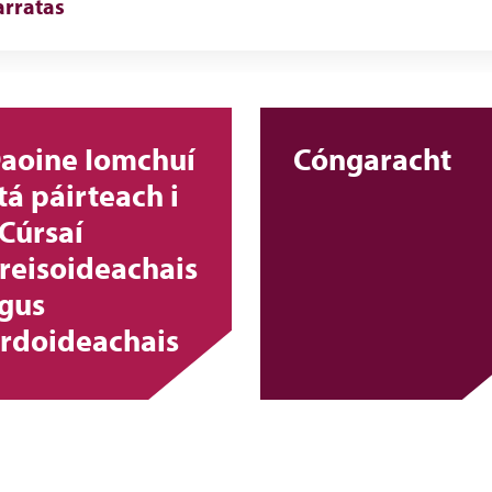
arratas
aoine Iomchuí
Cóngaracht
tá páirteach i
Cúrsaí
reisoideachais
gus
rdoideachais