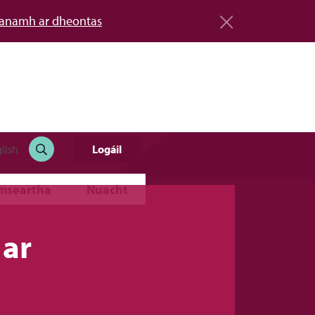
éanamh ar dheontas
Logáil
lish
imseartha
Nuacht
 ar