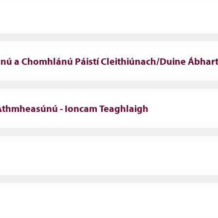
únú a Chomhlánú Páistí Cleithiúnach/Duine Ábhar
 Athmheasúnú - Ioncam Teaghlaigh