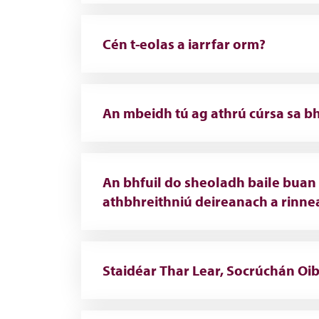
Cén t-eolas a iarrfar orm?
An mbeidh tú ag athrú cúrsa sa bh
An bhfuil do sheoladh baile buan 
athbhreithniú deireanach a rinne
Staidéar Thar Lear, Socrúchán O