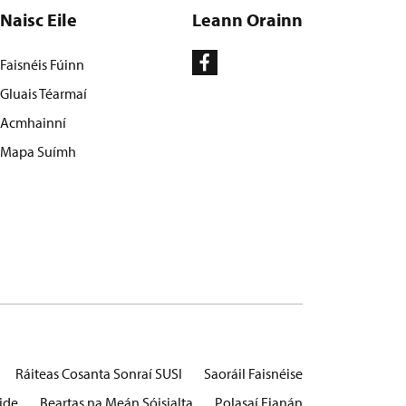
Naisc Eile
Leann Orainn
Faisnéis Fúinn
Gluais Téarmaí
Acmhainní
Mapa Suímh
Ráiteas Cosanta Sonraí SUSI
Saoráil Faisnéise
ide
Beartas na Meán Sóisialta
Polasaí Fianán