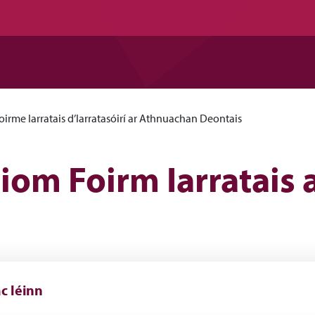
Foirme Iarratais d’Iarratasóirí ar Athnuachan Deontais
 liom Foirm Iarratai
c léinn