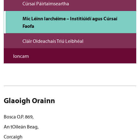
Cúrsaí Páirtaimseartha
Mic Léinn Iarchéime – Institiúidí agus Cúrsaí
Faofa
Cláir Oideachais Triú Leibhéal
Ioncam
Glaoigh Orainn
Bosca O.P. 869,
An tOileán Beag,
Corcaigh