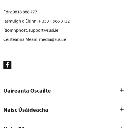
Fón:
0818 888 777
Iasmuigh d'Éirinn: + 353 1 966 3132
Ríomhphost:
support@susi.ie
Ceisteanna Meáin:
media@susi.ie
Uaireanta Oscailte
Naisc Úsáideacha