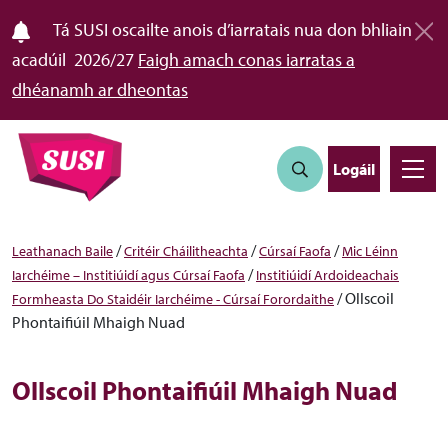
Tá SUSI oscailte anois d’iarratais nua don bhliain
acadúil 2026/27
Faigh amach conas iarratas a
dhéanamh ar dheontas
Logáil
/
/
/
Leathanach Baile
Critéir Cháilitheachta
Cúrsaí Faofa
Mic Léinn
/
Iarchéime – Institiúidí agus Cúrsaí Faofa
Institiúidí Ardoideachais
/
Ollscoil
Formheasta Do Staidéir Iarchéime - Cúrsaí Forordaithe
Phontaifiúil Mhaigh Nuad
Ollscoil Phontaifiúil Mhaigh Nuad