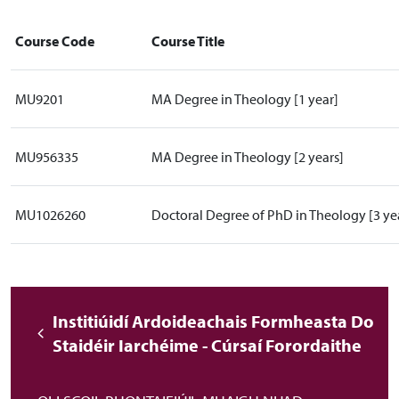
Course Code
Course Title
MU9201
MA Degree in Theology [1 year]
MU956335
MA Degree in Theology [2 years]
MU1026260
Doctoral Degree of PhD in Theology [3 ye
Institiúidí Ardoideachais Formheasta Do
Staidéir Iarchéime - Cúrsaí Forordaithe