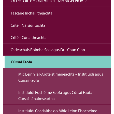
OLLSCOIL PHONTAIFIÚIL MHAIGH NUAD
Táscaire Incháilitheachta
Critéir Náisiúntachta
Critéir Cónaitheachta
Oideachais Roimhe Seo agus Dul Chun Cinn
Cúrsaí Faofa
Mic Léinn Iar-Ardteistiméireachta – Institiúidí agus
Cúrsaí Faofa
Institiúidí Fochéime Faofa agus Cúrsaí Faofa -
Cúrsaí Lánaimseartha
Institiúidí Ceadaithe do Mhic Léinn Fhochéime –