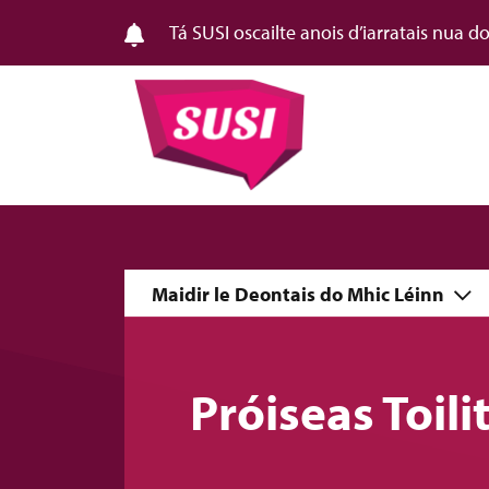
Tá SUSI oscailte anois d’iarratais nua 
Maidir le Deontais do Mhic Léinn
Próiseas Toili