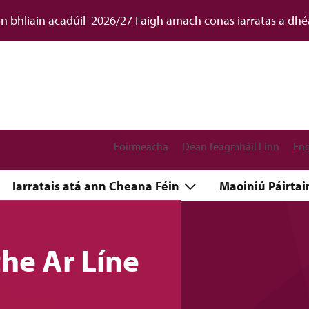
don bhliain acadúil 2026/27
Faigh amach conas iarratas a dh
Foirmeacha
Déan Teagmháil Linn
Eng
Iarratais atá ann Cheana Féin
Maoiniú Páirta
the Ar Líne