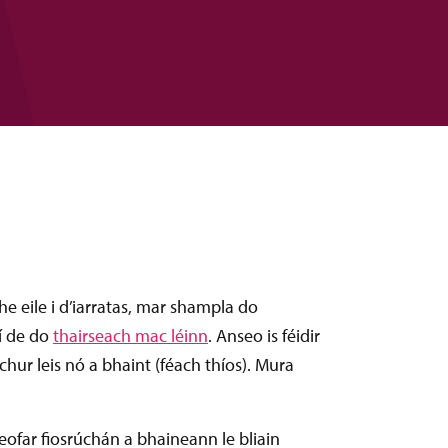
the eile i d’iarratas, mar shampla do
í
de do
thairseach mac léinn
. Anseo is féidir
chur leis nó a bhaint (féach thíos). Mura
gheofar fiosrúchán a bhaineann le bliain