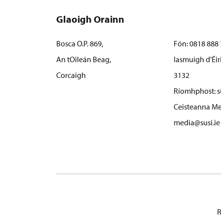
Glaoigh Orainn
Bosca O.P. 869,
Fón:
0818 888 
An tOileán Beag,
Iasmuigh d'Éir
Corcaigh
3132
Ríomhphost:
s
Ceisteanna Me
media@susi.ie
R