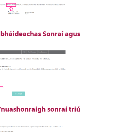
íobháideachas Sonraí agus
/nuashonraigh sonraí triú