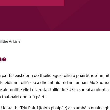
ilithe Ar Líne
ne
riú páirtí, teastaíonn do thoiliú agus toiliú ó pháirtithe ainmni
Is féidir an toiliú seo a dheimhniú tríd an rannán ‘Mo Shonra
inmnithe eile i d’iarratas toiliú do SUSI a sonraí a roinnt a 
 thabhairt don triú páirtí.
irm Údaraithe Triú Páirtí (foirm pháipéir) ach amháin nuair a 