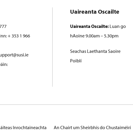
Uaireanta Oscailte
777
Uaireanta Oscailte:
Luan go
inn: + 353 1 966
hAoine 9.00am – 5.30pm
Seachas Laethanta Saoire
upport@susi.ie
Poiblí
áin:
áiteas Inrochtaineachta
An Chairt um Sheirbhís do Chustaiméirí