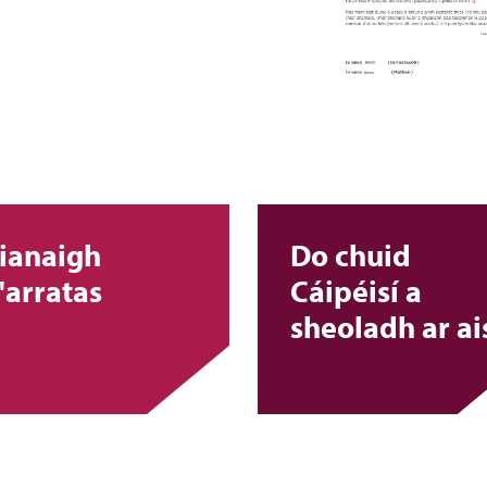
ianaigh
Do chuid
'arratas
Cáipéisí a
sheoladh ar ai