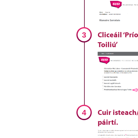
Cliceáil ‘Pr
Toiliú’
Cuir isteach
páirtí.