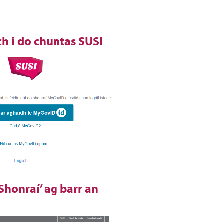
ch i do chuntas SUSI
 Shonraí’ ag barr an
h