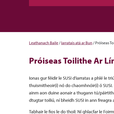
Leathanach Baile
/
Iarratais atá ar Bun
/
Próiseas To
Próiseas Toilithe Ar Lí
Ionas gur féidir le SUSI d’iarratas a phlé le t
thuismitheoir(í) nó do chaomhnóir(í) ó SUSI. 
ainm aon duine aonair a thugann tú/páirtithe a
dtugtar toiliú, ní bheidh SUSI in ann freagra a
Tabhair le fios le do thoil: Ní ghlacfar le Fo