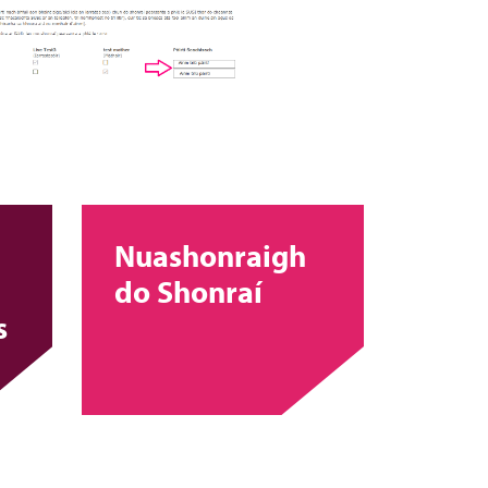
Nuashonraigh
do Shonraí
s