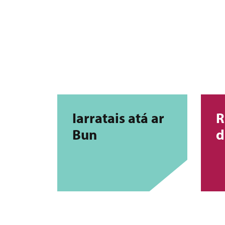
Iarratais atá ar
R
Bun
d