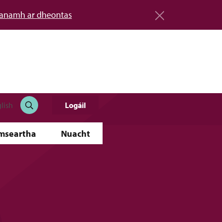
éanamh ar dheontas
Logáil
lish
imseartha
Nuacht