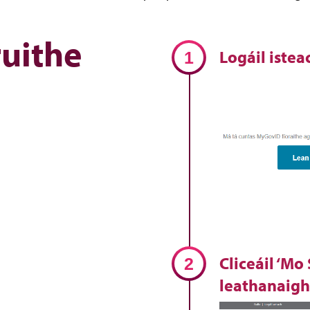
uithe
Logáil istea
Cliceáil ‘Mo
leathanaig