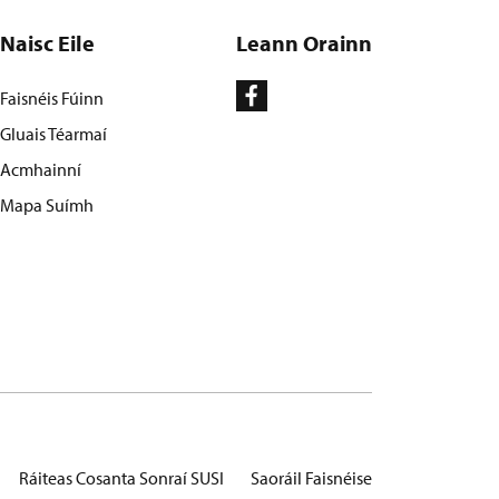
Naisc Eile
Leann Orainn
Faisnéis Fúinn
Gluais Téarmaí
Acmhainní
Mapa Suímh
Ráiteas Cosanta Sonraí SUSI
Saoráil Faisnéise