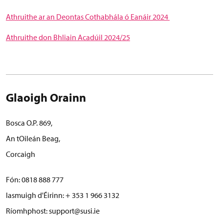
Athruithe ar an Deontas Cothabhála ó Eanáir 2024
Athruithe don Bhliain Acadúil 2024/25
Glaoigh Orainn
Bosca O.P. 869,
An tOileán Beag,
Corcaigh
Fón:
0818 888 777
Iasmuigh d'Éirinn: + 353 1 966 3132
Ríomhphost:
support@susi.ie