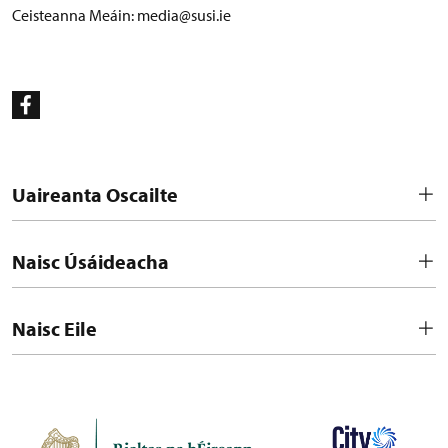
Ceisteanna Meáin:
media@susi.ie
Uaireanta Oscailte
Naisc Úsáideacha
Naisc Eile