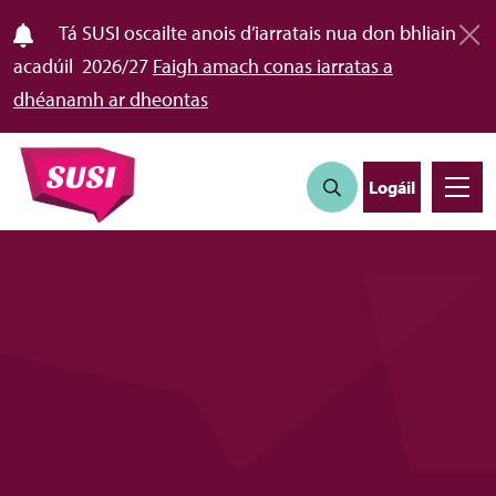
Tá SUSI oscailte anois d’iarratais nua don bhliain
acadúil 2026/27
Faigh amach conas iarratas a
dhéanamh ar dheontas
Logáil