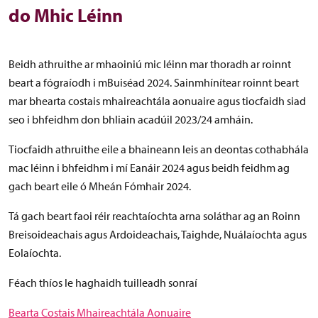
do Mhic Léinn
Beidh athruithe ar mhaoiniú mic léinn mar thoradh ar roinnt
beart a fógraíodh i mBuiséad 2024. Sainmhínítear roinnt beart
mar bhearta costais mhaireachtála aonuaire agus tiocfaidh siad
seo i bhfeidhm don bhliain acadúil 2023/24 amháin.
Tiocfaidh athruithe eile a bhaineann leis an deontas cothabhála
mac léinn i bhfeidhm i mí Eanáir 2024 agus beidh feidhm ag
gach beart eile ó Mheán Fómhair 2024.
Tá gach beart faoi réir reachtaíochta arna soláthar ag an Roinn
Breisoideachais agus Ardoideachais, Taighde, Nuálaíochta agus
Eolaíochta.
Féach thíos le haghaidh tuilleadh sonraí
Bearta Costais Mhaireachtála Aonuaire